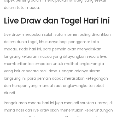
aspek penting dalam menciptakan strategi yang efektif
dalam toto macau.
Live Draw dan Togel Hari Ini
Live draw merupakan salah satu momen paling dinantikan
dalam dunia togel, khususnya bagi penggemar toto
macau. Pada hari ini, para pemain akan menyaksikan
langsung keluaran macau yang ditayangkan secara live,
memberikan kesempatan untuk melihat angka-angka
yang keluar secara real-time. Dengan adanya siaran
langsung ini, para pemain dapat merasakan ketegangan
dan harapan yang muncul saat angka-angka tersebut
diundi.
Pengeluaran macau hari ini juga menjadi sorotan utama, di
mana hasil dari live draw akan menentukan keberuntungan