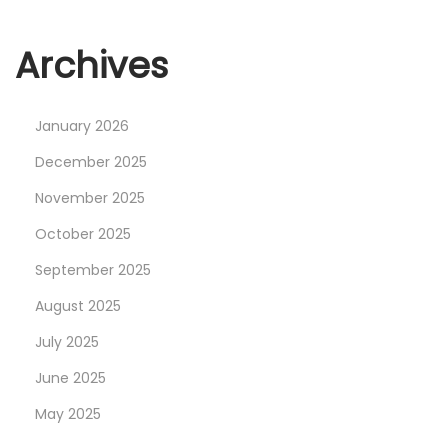
c
a
Archives
u
:
January 2026
S
t
December 2025
r
November 2025
a
October 2025
t
September 2025
e
g
August 2025
i
July 2025
M
June 2025
e
n
May 2025
a