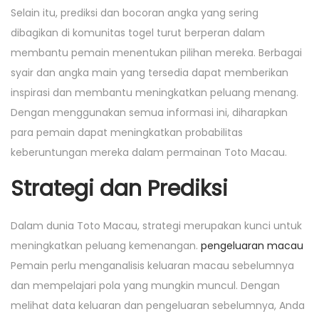
Selain itu, prediksi dan bocoran angka yang sering
dibagikan di komunitas togel turut berperan dalam
membantu pemain menentukan pilihan mereka. Berbagai
syair dan angka main yang tersedia dapat memberikan
inspirasi dan membantu meningkatkan peluang menang.
Dengan menggunakan semua informasi ini, diharapkan
para pemain dapat meningkatkan probabilitas
keberuntungan mereka dalam permainan Toto Macau.
Strategi dan Prediksi
Dalam dunia Toto Macau, strategi merupakan kunci untuk
meningkatkan peluang kemenangan.
pengeluaran macau
Pemain perlu menganalisis keluaran macau sebelumnya
dan mempelajari pola yang mungkin muncul. Dengan
melihat data keluaran dan pengeluaran sebelumnya, Anda