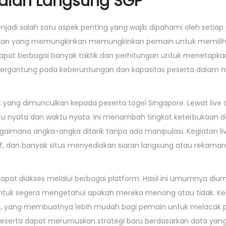
dian Langsung SGP
adi salah satu aspek penting yang wajib dipahami oleh setiap 
mainan yang memungkinkan memungkinkan pemain untuk memili
dapat berbagai banyak taktik dan perhitungan untuk menetapk
tergantung pada keberuntungan dan kapasitas peserta dalam m
ik yang dimunculkan kepada peserta togel Singapore. Lewat live
tu nyata dan waktu nyata. Ini menambah tingkat keterbukaan d
aimana angka-angka ditarik tanpa ada manipulasi. Kegiatan li
f, dan banyak situs menyediakan siaran langsung atau rekaman
 dapat diakses melalui berbagai platform. Hasil ini umumnya d
tuk segera mengetahui apakah mereka menang atau tidak. Kelu
njut, yang membuatnya lebih mudah bagi pemain untuk melacak 
 peserta dapat merumuskan strategi baru berdasarkan data yang