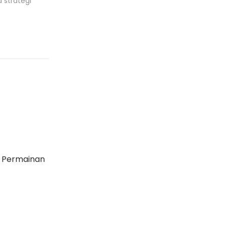
strategi
n Permainan