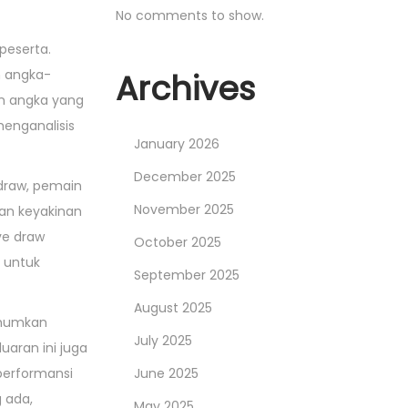
No comments to show.
peserta.
h angka-
Archives
an angka yang
enganalisis
January 2026
December 2025
 draw, pemain
November 2025
an keyakinan
ve draw
October 2025
 untuk
September 2025
August 2025
iumumkan
July 2025
aran ini juga
performansi
June 2025
 ada,
May 2025