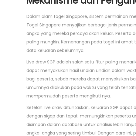
Mekanisme dan Pengun
Dalam alam togel Singapore, sistem permainan menj
Togel Singapore menyajikan berbagai jenis per
angka yang mereka percaya akan keluar. Peserta 
paling mungkin. Kemenangan pada togel ini amat 
data keluaran sebelumnya.
Live draw SGP adalah salah satu fitur paling menar
dapat menyaksikan hasil undian undian dalam wak
bagi peserta, sebab mereka dapat menyaksikan bag
umumnya dilakukan pada waktu yang telah tentati
mempermudah peserta mengikuti nya.
Setelah live draw dituntaskan, keluaran SGP dapat
dengan sigap dan tepat, memungkinkan peserta un
disimpan dalam database untuk analisis lebih la
angka-angka yang sering timbul. Dengan cara ini,