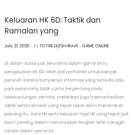
Keluaran HK 6D: Taktik dan
Ramalan yang
.
.
P
P
July 21, 2025
by
fOT8EJXjf0m8ov5
GAME ONLINE
o
o
s
s
Di dalam dunia judi, terutama dalam game lotto,
t
t
pengeluaran HK 6D telah jadi perhatian untuk banyak
e
e
petaruh. Karena banyaknya informasi yang tersedia ada,
d
d
para perancang tidak cuma bergantung pada
o
i
keberuntungan semata, melainkan juga memanfaatkan
n
n
taktik serta ramalan yang tepat tepat demi menambah
peluang itu. Data HK serta keluaran hasil HK yang tepat jadi
kunci penting dalam merumuskan langkah lebih canggih
cerdas dalam game ini.