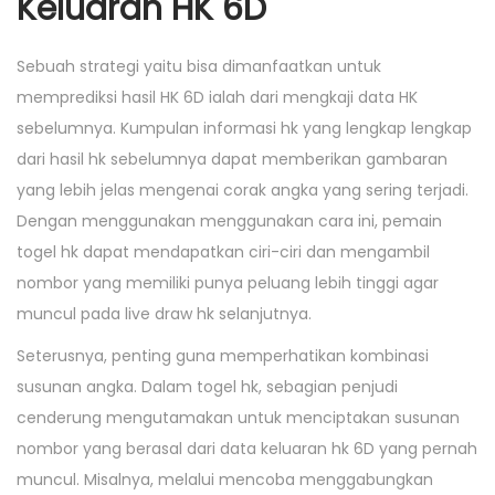
Keluaran HK 6D
Sebuah strategi yaitu bisa dimanfaatkan untuk
memprediksi hasil HK 6D ialah dari mengkaji data HK
sebelumnya. Kumpulan informasi hk yang lengkap lengkap
dari hasil hk sebelumnya dapat memberikan gambaran
yang lebih jelas mengenai corak angka yang sering terjadi.
Dengan menggunakan menggunakan cara ini, pemain
togel hk dapat mendapatkan ciri-ciri dan mengambil
nombor yang memiliki punya peluang lebih tinggi agar
muncul pada live draw hk selanjutnya.
Seterusnya, penting guna memperhatikan kombinasi
susunan angka. Dalam togel hk, sebagian penjudi
cenderung mengutamakan untuk menciptakan susunan
nombor yang berasal dari data keluaran hk 6D yang pernah
muncul. Misalnya, melalui mencoba menggabungkan