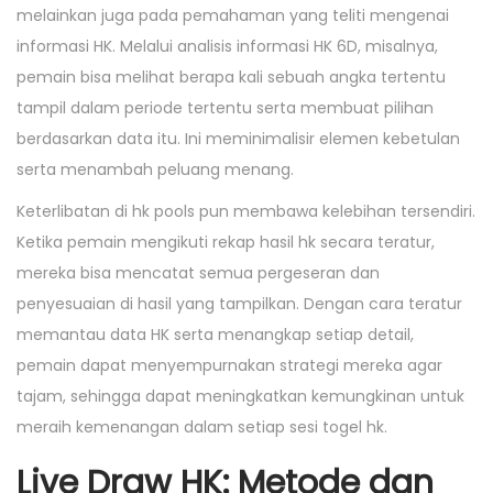
melainkan juga pada pemahaman yang teliti mengenai
informasi HK. Melalui analisis informasi HK 6D, misalnya,
pemain bisa melihat berapa kali sebuah angka tertentu
tampil dalam periode tertentu serta membuat pilihan
berdasarkan data itu. Ini meminimalisir elemen kebetulan
serta menambah peluang menang.
Keterlibatan di hk pools pun membawa kelebihan tersendiri.
Ketika pemain mengikuti rekap hasil hk secara teratur,
mereka bisa mencatat semua pergeseran dan
penyesuaian di hasil yang tampilkan. Dengan cara teratur
memantau data HK serta menangkap setiap detail,
pemain dapat menyempurnakan strategi mereka agar
tajam, sehingga dapat meningkatkan kemungkinan untuk
meraih kemenangan dalam setiap sesi togel hk.
Live Draw HK: Metode dan