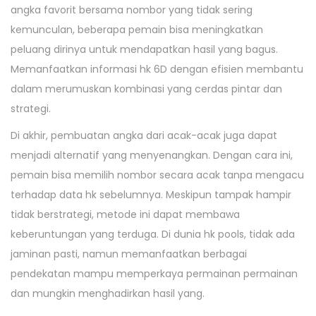
angka favorit bersama nombor yang tidak sering
kemunculan, beberapa pemain bisa meningkatkan
peluang dirinya untuk mendapatkan hasil yang bagus.
Memanfaatkan informasi hk 6D dengan efisien membantu
dalam merumuskan kombinasi yang cerdas pintar dan
strategi.
Di akhir, pembuatan angka dari acak-acak juga dapat
menjadi alternatif yang menyenangkan. Dengan cara ini,
pemain bisa memilih nombor secara acak tanpa mengacu
terhadap data hk sebelumnya. Meskipun tampak hampir
tidak berstrategi, metode ini dapat membawa
keberuntungan yang terduga. Di dunia hk pools, tidak ada
jaminan pasti, namun memanfaatkan berbagai
pendekatan mampu memperkaya permainan permainan
dan mungkin menghadirkan hasil yang.