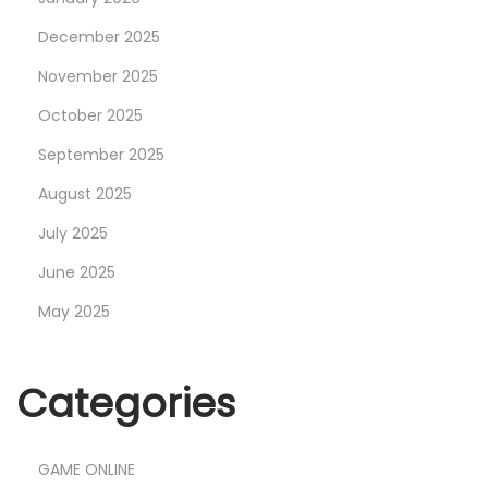
M
a
December 2025
h
November 2025
a
October 2025
d
September 2025
:
P
August 2025
a
July 2025
n
June 2025
d
u
May 2025
a
n
Categories
D
a
f
GAME ONLINE