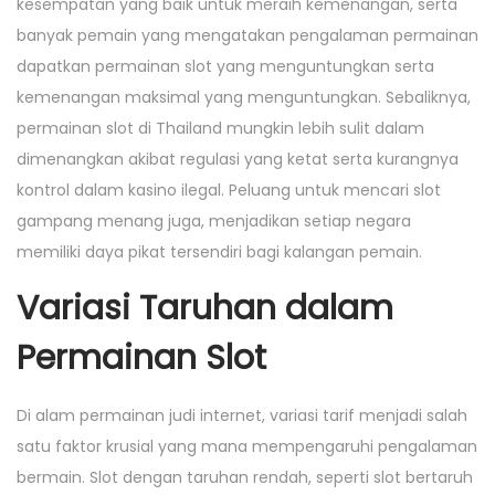
kesempatan yang baik untuk meraih kemenangan, serta
banyak pemain yang mengatakan pengalaman permainan
dapatkan permainan slot yang menguntungkan serta
kemenangan maksimal yang menguntungkan. Sebaliknya,
permainan slot di Thailand mungkin lebih sulit dalam
dimenangkan akibat regulasi yang ketat serta kurangnya
kontrol dalam kasino ilegal. Peluang untuk mencari slot
gampang menang juga, menjadikan setiap negara
memiliki daya pikat tersendiri bagi kalangan pemain.
Variasi Taruhan dalam
Permainan Slot
Di alam permainan judi internet, variasi tarif menjadi salah
satu faktor krusial yang mana mempengaruhi pengalaman
bermain. Slot dengan taruhan rendah, seperti slot bertaruh