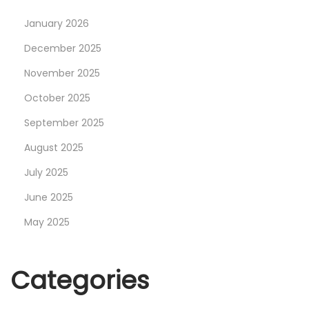
a
January 2026
s
L
December 2025
i
November 2025
v
October 2025
e
September 2025
D
r
August 2025
a
July 2025
w
June 2025
T
o
May 2025
g
e
Categories
l
S