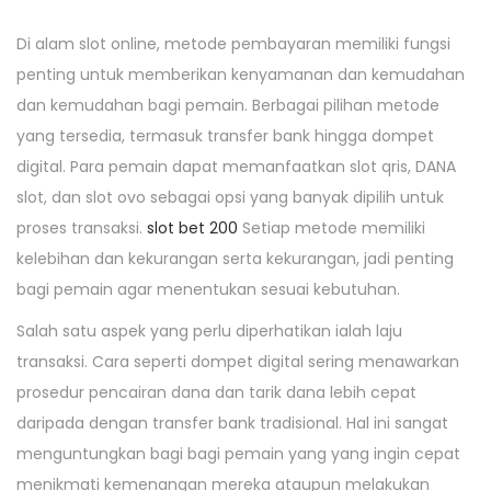
Di alam slot online, metode pembayaran memiliki fungsi
penting untuk memberikan kenyamanan dan kemudahan
dan kemudahan bagi pemain. Berbagai pilihan metode
yang tersedia, termasuk transfer bank hingga dompet
digital. Para pemain dapat memanfaatkan slot qris, DANA
slot, dan slot ovo sebagai opsi yang banyak dipilih untuk
proses transaksi.
slot bet 200
Setiap metode memiliki
kelebihan dan kekurangan serta kekurangan, jadi penting
bagi pemain agar menentukan sesuai kebutuhan.
Salah satu aspek yang perlu diperhatikan ialah laju
transaksi. Cara seperti dompet digital sering menawarkan
prosedur pencairan dana dan tarik dana lebih cepat
daripada dengan transfer bank tradisional. Hal ini sangat
menguntungkan bagi bagi pemain yang yang ingin cepat
menikmati kemenangan mereka ataupun melakukan