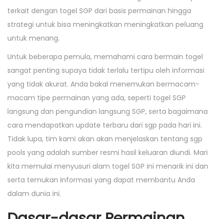
terkait dengan togel SGP dari basis permainan hingga
strategi untuk bisa meningkatkan meningkatkan peluang
untuk menang.
Untuk beberapa pemula, memahami cara bermain togel
sangat penting supaya tidak terlalu tertipu oleh informasi
yang tidak akurat. Anda bakal menemukan bermacam-
macam tipe permainan yang ada, seperti togel SGP
langsung dan pengundian langsung SGP, serta bagaimana
cara mendapatkan update terbaru dari sgp pada hari ini.
Tidak lupa, tim kami akan akan menjelaskan tentang sgp
pools yang adalah sumber resmi hasil keluaran diundi. Mari
kita memulai menyusuri alam togel SGP ini menarik ini dan
serta temukan informasi yang dapat membantu Anda
dalam dunia ini.
Dasar-dasar Permainan