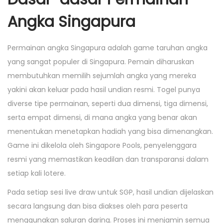
Angka Singapura
Permainan angka Singapura adalah game taruhan angka
yang sangat populer di Singapura. Pemain diharuskan
membutuhkan memilih sejumlah angka yang mereka
yakini akan keluar pada hasil undian resmi. Togel punya
diverse tipe permainan, seperti dua dimensi, tiga dimensi,
serta empat dimensi, di mana angka yang benar akan
menentukan menetapkan hadiah yang bisa dimenangkan.
Game ini dikelola oleh Singapore Pools, penyelenggara
resmi yang memastikan keadilan dan transparansi dalam
setiap kali lotere.
Pada setiap sesi live draw untuk SGP, hasil undian dijelaskan
secara langsung dan bisa diakses oleh para peserta
menggunakan saluran daring. Proses ini menjamin semua