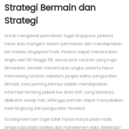
Strategi Bermain dan
Strategi
Untuk mengawali permainan togel Singapore, peserta
harus dulu mengerti sistem permainan dan mendapatkan
izin melalui Singapore Pools. Peserta dapat menentukan
angka dari 00 hingga 99, sesuai jenis taruhan yang ingin
dimainkan. Setelah menentukan angka, peserta harus
memasang taruhan sebelum jangka waktu pengundian
dimulai. Saat penting lainnya adalah mendapatkan
informasi tentang jadwal live draw SGP, yang biasanya
dilakukan setiap hari, sehingga pemain dapat menyaksikan
hasil langsung dari pengundian tersebut.
Strategi bermain togel tidak hanya hanya pada nasib,
tetapi juga pada analisis dan manajemen risiko. Beberapa