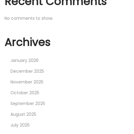
Recent Comments
t
i
p
l
No comments to show.
o
L
s
o
t
t
Archives
:
t
o
January 2026
H
K
December 2025
H
November 2025
a
October 2025
r
September 2025
i
I
August 2025
n
July 2025
i