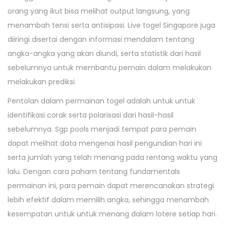
orang yang ikut bisa melihat output langsung, yang
menambah tensi serta antisipasi. Live togel Singapore juga
diiringi disertai dengan informasi mendalam tentang
angka-angka yang akan diundi, serta statistik dari hasil
sebelumnya untuk membantu pemain dalam melakukan
melakukan prediksi.
Pentolan dalam permainan togel adalah untuk untuk
identifikasi corak serta polarisasi dari hasil-hasil
sebelumnya. Sgp pools menjadi tempat para pemain
dapat melihat data mengenai hasil pengundian hari ini
serta jumlah yang telah menang pada rentang waktu yang
lalu. Dengan cara paham tentang fundamentals
permainan ini, para pemain dapat merencanakan strategi
lebih efektif dalam memilih angka, sehingga menambah
kesempatan untuk untuk menang dalam lotere setiap hari.