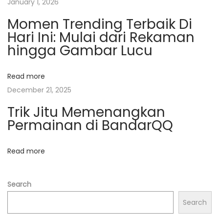
January 1, 2026
i
g
Momen Trending Terbaik Di
a
Hari Ini: Mulai dari Rekaman
d
a
hingga Gambar Lucu
i
D
t
i
Read more
b
i
December 21, 2025
a
Trik Jitu Memenangkan
o
l
Permainan di BandarQQ
i
n
k
Read more
N
o
Search
m
o
Search
r