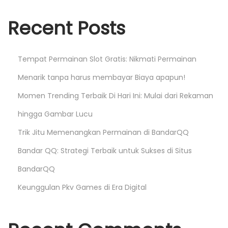
H
Recent Posts
a
s
i
Tempat Permainan Slot Gratis: Nikmati Permainan
l
Menarik tanpa harus membayar Biaya apapun!
K
e
Momen Trending Terbaik Di Hari Ini: Mulai dari Rekaman
l
hingga Gambar Lucu
u
Trik Jitu Memenangkan Permainan di BandarQQ
a
r
Bandar QQ: Strategi Terbaik untuk Sukses di Situs
a
BandarQQ
n
Keunggulan Pkv Games di Era Digital
N
H
e
a
x
s