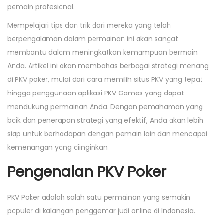
pemain profesional.
Mempelajari tips dan trik dari mereka yang telah
berpengalaman dalam permainan ini akan sangat
membantu dalam meningkatkan kemampuan bermain
Anda. Artikel ini akan membahas berbagai strategi menang
di PKV poker, mulai dari cara memilih situs PKV yang tepat
hingga penggunaan aplikasi PKV Games yang dapat
mendukung permainan Anda. Dengan pemahaman yang
baik dan penerapan strategi yang efektif, Anda akan lebih
siap untuk berhadapan dengan pemain lain dan mencapai
kemenangan yang diinginkan.
Pengenalan PKV Poker
PKV Poker adalah salah satu permainan yang semakin
populer di kalangan penggemar judi online di Indonesia.