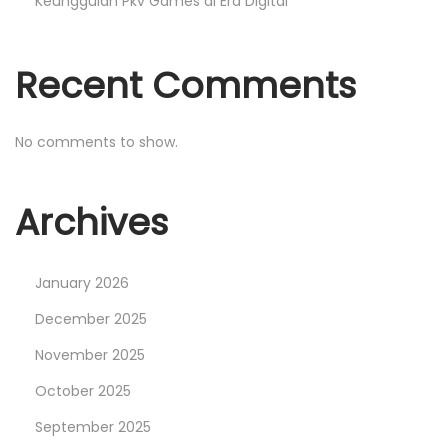
Keunggulan Pkv Games di Era Digital
n
n
y
Recent Comments
a
N
N
No comments to show.
e
a
x
s
t
i
Archives
p
b
o
k
January 2026
s
a
t
m
December 2025
:
u
November 2025
d
October 2025
i
September 2025
T