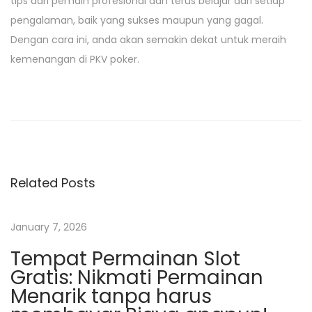
tips dari pemain profesional dan terus belajar dari setiap
pengalaman, baik yang sukses maupun yang gagal.
Dengan cara ini, anda akan semakin dekat untuk meraih
kemenangan di PKV poker.
P
P
B
r
a
o
e
n
v
d
s
i
a
Related Posts
o
r
t
u
Q
s
Q
January 7, 2026
n
p
d
Tempat Permainan Slot
o
a
a
Gratis: Nikmati Permainan
s
n
Menarik tanpa harus
t
P