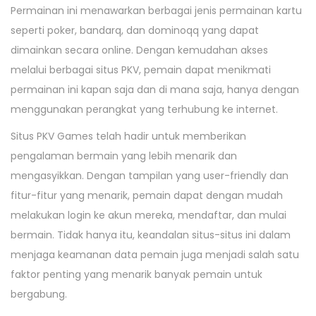
Permainan ini menawarkan berbagai jenis permainan kartu
seperti poker, bandarq, dan dominoqq yang dapat
dimainkan secara online. Dengan kemudahan akses
melalui berbagai situs PKV, pemain dapat menikmati
permainan ini kapan saja dan di mana saja, hanya dengan
menggunakan perangkat yang terhubung ke internet.
Situs PKV Games telah hadir untuk memberikan
pengalaman bermain yang lebih menarik dan
mengasyikkan. Dengan tampilan yang user-friendly dan
fitur-fitur yang menarik, pemain dapat dengan mudah
melakukan login ke akun mereka, mendaftar, dan mulai
bermain. Tidak hanya itu, keandalan situs-situs ini dalam
menjaga keamanan data pemain juga menjadi salah satu
faktor penting yang menarik banyak pemain untuk
bergabung.