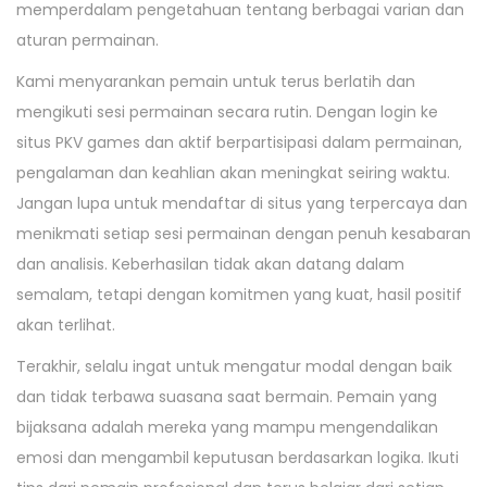
memperdalam pengetahuan tentang berbagai varian dan
aturan permainan.
Kami menyarankan pemain untuk terus berlatih dan
mengikuti sesi permainan secara rutin. Dengan login ke
situs PKV games dan aktif berpartisipasi dalam permainan,
pengalaman dan keahlian akan meningkat seiring waktu.
Jangan lupa untuk mendaftar di situs yang terpercaya dan
menikmati setiap sesi permainan dengan penuh kesabaran
dan analisis. Keberhasilan tidak akan datang dalam
semalam, tetapi dengan komitmen yang kuat, hasil positif
akan terlihat.
Terakhir, selalu ingat untuk mengatur modal dengan baik
dan tidak terbawa suasana saat bermain. Pemain yang
bijaksana adalah mereka yang mampu mengendalikan
emosi dan mengambil keputusan berdasarkan logika. Ikuti