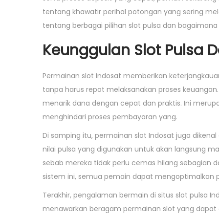
tentang khawatir perihal potongan yang sering m
tentang berbagai pilihan slot pulsa dan bagaima
Keunggulan Slot Pulsa D
Permainan slot Indosat memberikan keterjangkaua
tanpa harus repot melaksanakan proses keuangan
menarik dana dengan cepat dan praktis. Ini merupa
menghindari proses pembayaran yang.
Di samping itu, permainan slot Indosat juga dikena
nilai pulsa yang digunakan untuk akan langsung m
sebab mereka tidak perlu cemas hilang sebagian d
sistem ini, semua pemain dapat mengoptimalkan
Terakhir, pengalaman bermain di situs slot pulsa 
menawarkan beragam permainan slot yang dapat dia