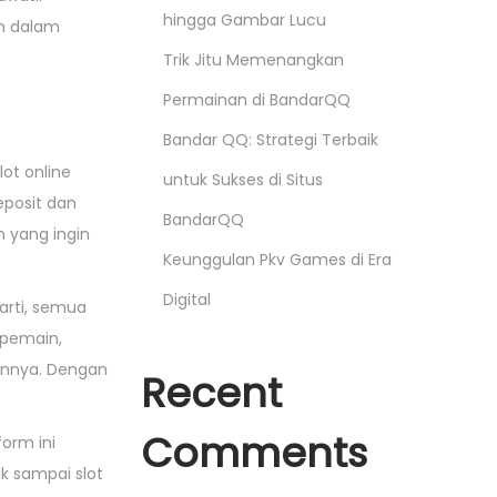
hingga Gambar Lucu
ih dalam
Trik Jitu Memenangkan
Permainan di BandarQQ
Bandar QQ: Strategi Terbaik
ot online
untuk Sukses di Situs
posit dan
BandarQQ
n yang ingin
Keunggulan Pkv Games di Era
Digital
arti, semua
 pemain,
ainnya. Dengan
Recent
Comments
orm ini
k sampai slot