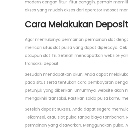
modern dengan fitur-fitur canggih, pemain memili
akses yang mudah akses dari operator Indosat me
Cara Melakukan Deposit 
Agar memulainya permainan permainan slot denga
mencari situs slot pulsa yang dapat dipercaya. Cek 
ataupun slot Tri. Setelah mendapatkan website ya
transaksi deposit.
Sesudah mendapatkan akun, Anda dapat melakukan
pada situs serta tentukan cara pembayaran dengan
petunjuk yang diberikan. Umumnya, website akan m
mengakhiri transaksi. Pastikan saldo pulsa kamu m
Setelah deposit sukses, Anda dapat segera memulai p
Telkomsel, atau slot pulsa tanpa biaya tambahan.
permainan yang ditawarkan. Menggunakan pulsa, A