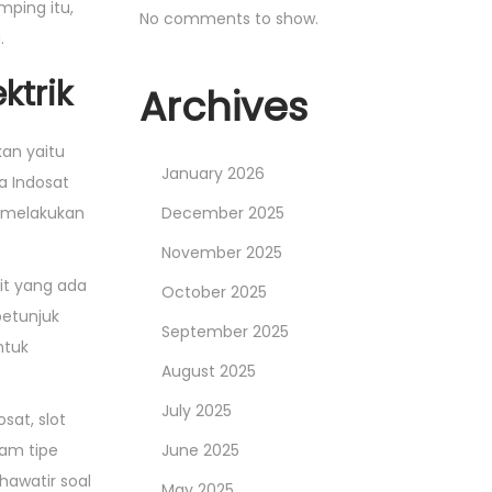
ping itu,
No comments to show.
.
ktrik
Archives
an yaitu
January 2026
sa Indosat
a melakukan
December 2025
November 2025
it yang ada
October 2025
petunjuk
September 2025
ntuk
August 2025
July 2025
sat, slot
gam tipe
June 2025
awatir soal
May 2025