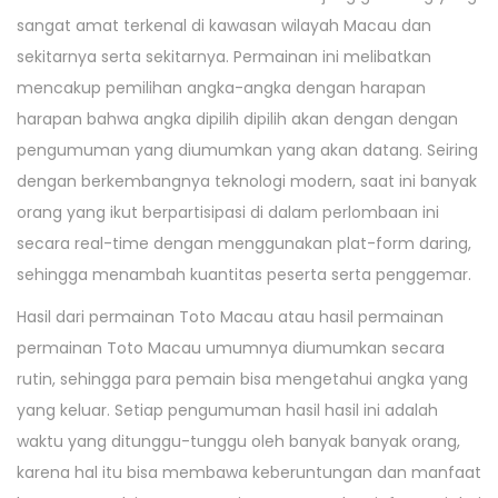
sangat amat terkenal di kawasan wilayah Macau dan
sekitarnya serta sekitarnya. Permainan ini melibatkan
mencakup pemilihan angka-angka dengan harapan
harapan bahwa angka dipilih dipilih akan dengan dengan
pengumuman yang diumumkan yang akan datang. Seiring
dengan berkembangnya teknologi modern, saat ini banyak
orang yang ikut berpartisipasi di dalam perlombaan ini
secara real-time dengan menggunakan plat-form daring,
sehingga menambah kuantitas peserta serta penggemar.
Hasil dari permainan Toto Macau atau hasil permainan
permainan Toto Macau umumnya diumumkan secara
rutin, sehingga para pemain bisa mengetahui angka yang
yang keluar. Setiap pengumuman hasil hasil ini adalah
waktu yang ditunggu-tunggu oleh banyak banyak orang,
karena hal itu bisa membawa keberuntungan dan manfaat