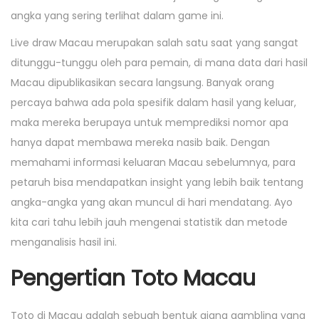
angka yang sering terlihat dalam game ini.
Live draw Macau merupakan salah satu saat yang sangat
ditunggu-tunggu oleh para pemain, di mana data dari hasil
Macau dipublikasikan secara langsung. Banyak orang
percaya bahwa ada pola spesifik dalam hasil yang keluar,
maka mereka berupaya untuk memprediksi nomor apa
hanya dapat membawa mereka nasib baik. Dengan
memahami informasi keluaran Macau sebelumnya, para
petaruh bisa mendapatkan insight yang lebih baik tentang
angka-angka yang akan muncul di hari mendatang. Ayo
kita cari tahu lebih jauh mengenai statistik dan metode
menganalisis hasil ini.
Pengertian Toto Macau
Toto di Macau adalah sebuah bentuk ajang gambling yang