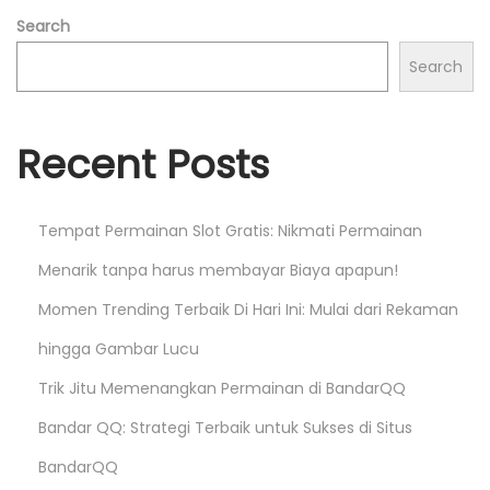
Search
R
e
Search
s
e
Recent Posts
p
M
i
Tempat Permainan Slot Gratis: Nikmati Permainan
n
Menarik tanpa harus membayar Biaya apapun!
u
m
Momen Trending Terbaik Di Hari Ini: Mulai dari Rekaman
a
hingga Gambar Lucu
n
Trik Jitu Memenangkan Permainan di BandarQQ
C
a
Bandar QQ: Strategi Terbaik untuk Sukses di Situs
m
BandarQQ
p