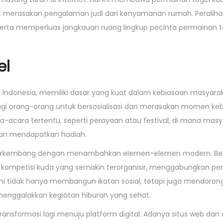
merasakan pengalaman judi dari kenyamanan rumah. Peralihan
rta memperluas jangkauan ruang lingkup pecinta permainan t
el
i Indonesia, memiliki dasar yang kuat dalam kebiasaan masyarak
bagi orang-orang untuk bersosialisasi dan merasakan momen k
ra-acara tertentu, seperti perayaan atau festival, di mana mas
dan mendapatkan hadiah.
ulai berkembang dengan menambahkan elemen-elemen modern. B
 kompetisi kuda yang semakin terorganisir, menggabungkan p
ni tidak hanya membangun ikatan sosial, tetapi juga mendoron
menggalakkan kegiatan hiburan yang sehat.
ansformasi lagi menuju platform digital. Adanya situs web dan a