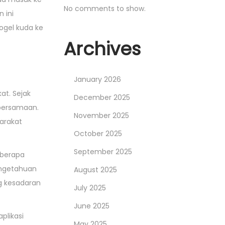
No comments to show.
 ini
ogel kuda ke
Archives
January 2026
at. Sejak
December 2025
ebersamaan.
November 2025
yarakat
October 2025
September 2025
eberapa
engetahuan
August 2025
g kesadaran
July 2025
June 2025
plikasi
May 2025