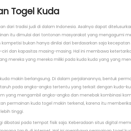
an Togel Kuda
dari tradisi judi di dalam Indonesia. Asalnya dapat ditelusurkan
ainan itu dimulai dari tontonan masyarakat yang mengagumi 
ompetisi bukan hanya dinilai dari berdasarkan saja kecepatan
i-ciri dan kapasitas masing-masing. Hal ini membawa ketertarik
ng mereka yang mereka miliki pada kuda kuda yang yang mere
 kuda makin berlangsung. Di dalam perjalanannya, bentuk perma
taruh pada angka-angka tertentu yang terkait dengan kuda-k
stem yang mengambil angka-angka dan menebak kombinasi kom
n permainan kuda togel makin terkenal, karena itu memberik
bih tinggi.
i dibatasi pada tempat fisik saja. Keberadaan situs digital me
asang taruh di internet. Hal ini membawa permainan togel ku