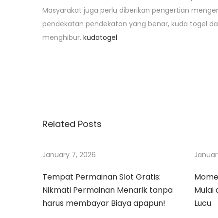
Masyarakat juga perlu diberikan pengertian mengena
pendekatan pendekatan yang benar, kuda togel da
menghibur.
kudatogel
P
P
P
r
r
o
e
a
v
g
s
i
m
Related Posts
o
a
t
u
t
s
i
January 7, 2026
January
n
p
c
Tempat Permainan Slot Gratis:
Momen 
o
P
a
Nikmati Permainan Menarik tanpa
Mulai
s
l
harus membayar Biaya apapun!
Lucu
t
a