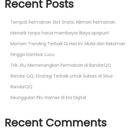
Recent Posts
l
j
u
Tempat Permainan Slot Gratis: Nikmati Permainan
E
Menarik tanpa harus membayar Biaya apapun!
m
p
Momen Trending Terbaik Di Hari Ini: Mulai dari Rekaman
a
hingga Gambar Lucu
t
Trik Jitu Memenangkan Permainan di BandarQQ
D
N
P
Bandar QQ: Strategi Terbaik untuk Sukses di Situs
e
r
BandarQQ
x
a
Keunggulan Pkv Games di Era Digital
t
g
p
m
o
a
Recent Comments
s
t
t