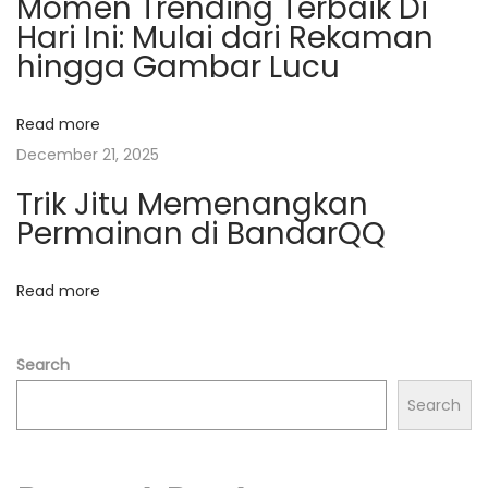
Momen Trending Terbaik Di
g
Hari Ini: Mulai dari Rekaman
k
a
hingga Gambar Lucu
a
n
t
D
Read more
i
i
December 21, 2025
r
Trik Jitu Memenangkan
o
i
Permainan di BandarQQ
d
n
e
Read more
n
g
Search
a
n
Search
S
a